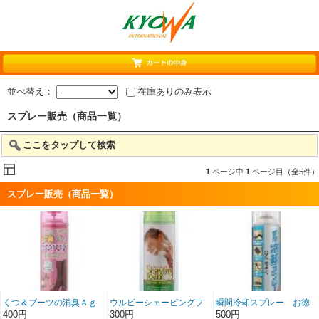
並べ替え：
在庫ありのみ表示
スプレー販売（商品一覧）
ここをタップして検索
1
ページ中
1
ページ目（全5件）
スプレー販売（商品一覧）
くつ＆ブーツの消臭Ａｇ
ウルビーシェービングフ
瞬間冷却スプレー お徳
スプレー
ォーム
用
400円
300円
500円